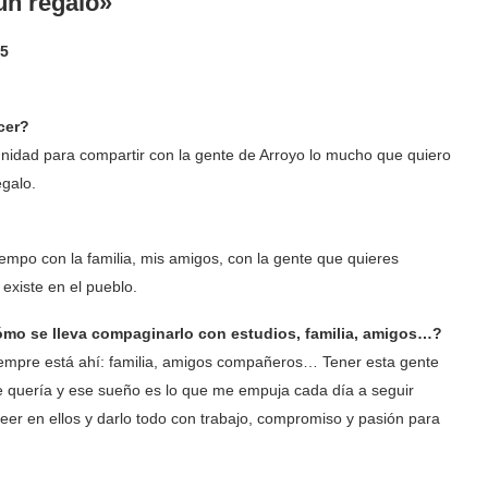
un regalo»
25
cer?
unidad para compartir con la gente de Arroyo lo mucho que quiero
egalo.
empo con la familia, mis amigos, con la gente que quieres
 existe en el pueblo.
¿Cómo se lleva compaginarlo con estudios, familia, amigos…?
iempre está ahí: familia, amigos compañeros… Tener esta gente
e quería y ese sueño es lo que me empuja cada día a seguir
eer en ellos y darlo todo con trabajo, compromiso y pasión para