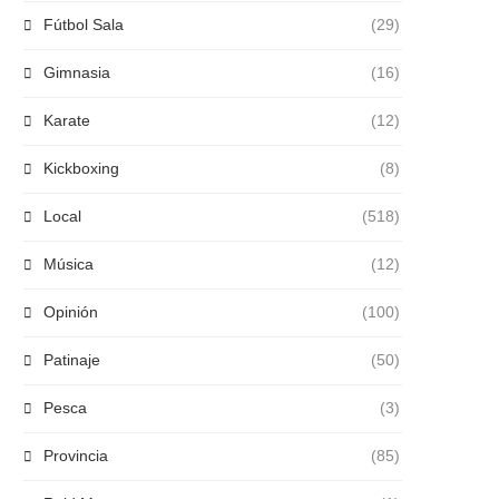
Fútbol Sala
(29)
Gimnasia
(16)
Karate
(12)
Kickboxing
(8)
Local
(518)
Música
(12)
Opinión
(100)
Patinaje
(50)
Pesca
(3)
Provincia
(85)