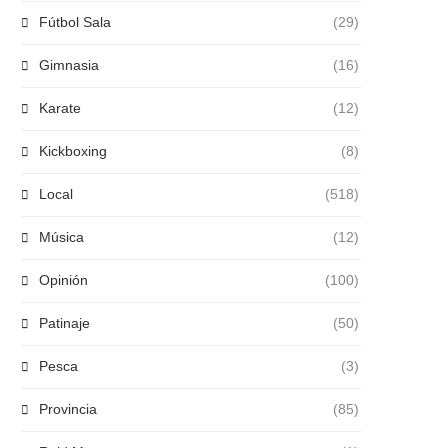
Fútbol Sala
(29)
Gimnasia
(16)
Karate
(12)
Kickboxing
(8)
Local
(518)
Música
(12)
Opinión
(100)
Patinaje
(50)
Pesca
(3)
Provincia
(85)