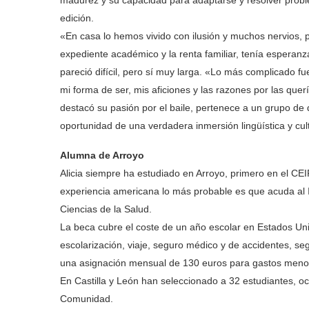
madurez y su capacidad para adaptarse y resolver probl
edición.
«En casa lo hemos vivido con ilusión y muchos nervios, 
expediente académico y la renta familiar, tenía esperanz
pareció difícil, pero sí muy larga. «Lo más complicado f
mi forma de ser, mis aficiones y las razones por las querí
destacó su pasión por el baile, pertenece a un grupo de 
oportunidad de una verdadera inmersión lingüística y cult
Alumna de Arroyo
Alicia siempre ha estudiado en Arroyo, primero en el CEIP
experiencia americana lo más probable es que acuda al
Ciencias de la Salud.
La beca cubre el coste de un año escolar en Estados Uni
escolarización, viaje, seguro médico y de accidentes, se
una asignación mensual de 130 euros para gastos meno
En Castilla y León han seleccionado a 32 estudiantes, oc
Comunidad.