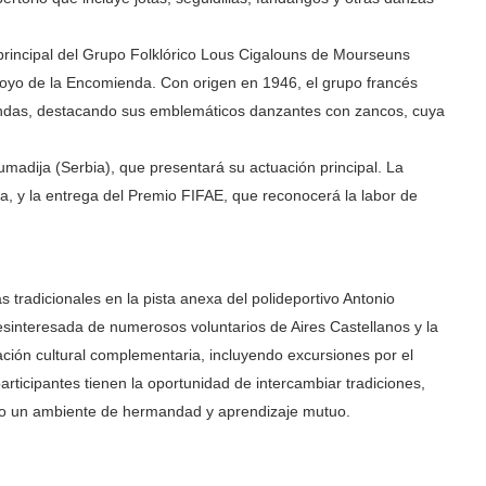
 principal del Grupo Folklórico Lous Cigalouns de Mourseuns
rroyo de la Encomienda. Con origen en 1946, el grupo francés
 Landas, destacando sus emblemáticos danzantes con zancos, cuya
umadija (Serbia), que presentará su actuación principal. La
ra, y la entrega del Premio FIFAE, que reconocerá la labor de
 tradicionales en la pista anexa del polideportivo Antonio
desinteresada de numerosos voluntarios de Aires Castellanos y la
ación cultural complementaria, incluyendo excursiones por el
participantes tienen la oportunidad de intercambiar tradiciones,
ndo un ambiente de hermandad y aprendizaje mutuo.