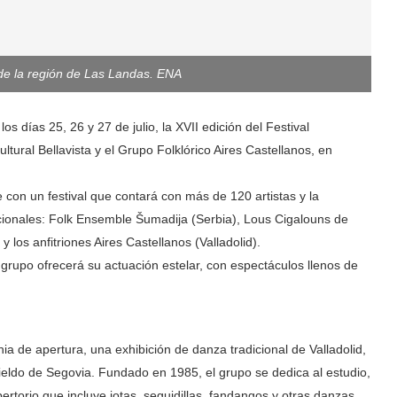
o de la región de Las Landas. ENA
os días 25, 26 y 27 de julio, la XVII edición del Festival
ltural Bellavista y el Grupo Folklórico Aires Castellanos, en
 con un festival que contará con más de 120 artistas y la
cionales: Folk Ensemble Šumadija (Serbia), Lous Cigalouns de
los anfitriones Aires Castellanos (Valladolid).
grupo ofrecerá su actuación estelar, con espectáculos llenos de
onia de apertura, una exhibición de danza tradicional de Valladolid,
ieldo de Segovia. Fundado en 1985, el grupo se dedica al estudio,
pertorio que incluye jotas, seguidillas, fandangos y otras danzas