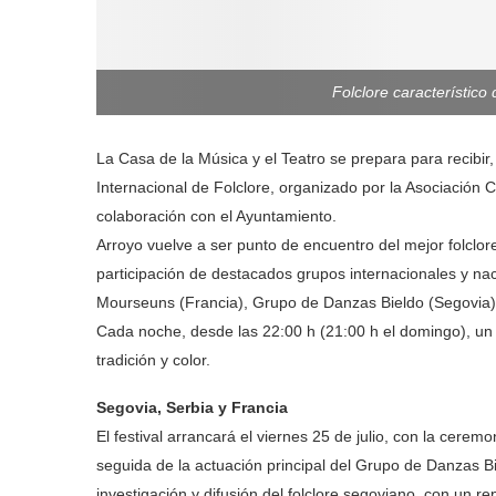
Folclore característic
La Casa de la Música y el Teatro se prepara para recibir, l
Internacional de Folclore, organizado por la Asociación Cu
colaboración con el Ayuntamiento.
Arroyo vuelve a ser punto de encuentro del mejor folclore
participación de destacados grupos internacionales y na
Mourseuns (Francia), Grupo de Danzas Bieldo (Segovia) y 
Cada noche, desde las 22:00 h (21:00 h el domingo), un 
tradición y color.
Segovia, Serbia y Francia
El festival arrancará el viernes 25 de julio, con la cerem
seguida de la actuación principal del Grupo de Danzas B
investigación y difusión del folclore segoviano, con un re