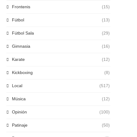
Frontenis
(15)
Fútbol
(13)
Fútbol Sala
(29)
Gimnasia
(16)
Karate
(12)
Kickboxing
(8)
Local
(517)
Música
(12)
Opinión
(100)
Patinaje
(50)