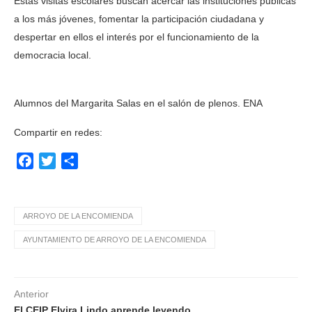
Estas visitas escolares buscan acercar las instituciones públicas
a los más jóvenes, fomentar la participación ciudadana y
despertar en ellos el interés por el funcionamiento de la
democracia local.
Alumnos del Margarita Salas en el salón de plenos. ENA
Compartir en redes:
Facebook
Twitter
Compartir
ARROYO DE LA ENCOMIENDA
AYUNTAMIENTO DE ARROYO DE LA ENCOMIENDA
Anterior
El CEIP Elvira Lindo aprende leyendo