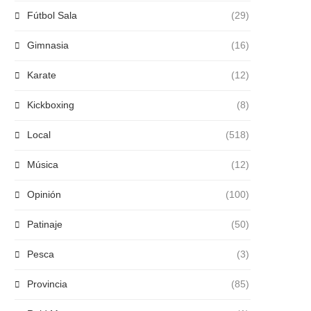
Fútbol Sala
(29)
Gimnasia
(16)
Karate
(12)
Kickboxing
(8)
Local
(518)
Música
(12)
Opinión
(100)
Patinaje
(50)
Pesca
(3)
Provincia
(85)