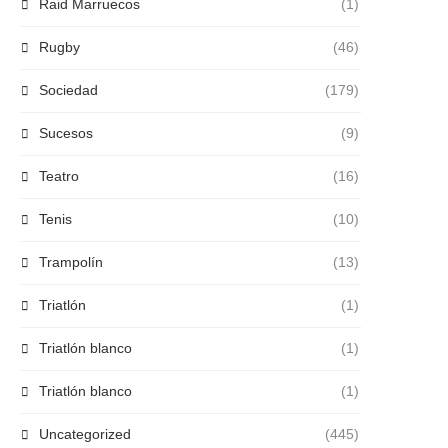
Raid Marruecos
(1)
Rugby
(46)
Sociedad
(179)
Sucesos
(9)
Teatro
(16)
Tenis
(10)
Trampolín
(13)
Triatlón
(1)
Triatlón blanco
(1)
Triatlón blanco
(1)
Uncategorized
(445)