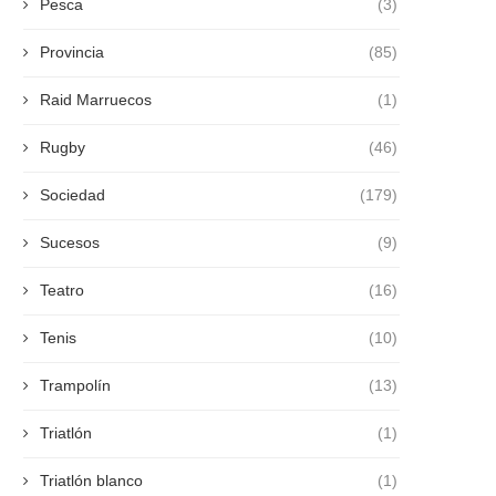
Pesca
(3)
Provincia
(85)
Raid Marruecos
(1)
Rugby
(46)
Sociedad
(179)
Sucesos
(9)
Teatro
(16)
Tenis
(10)
Trampolín
(13)
Triatlón
(1)
Triatlón blanco
(1)