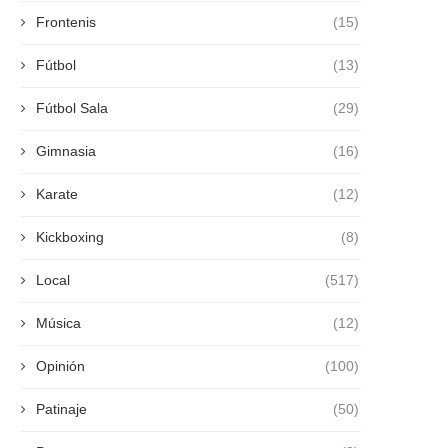
Frontenis
(15)
Fútbol
(13)
Fútbol Sala
(29)
Gimnasia
(16)
Karate
(12)
Kickboxing
(8)
Local
(517)
Música
(12)
Opinión
(100)
Patinaje
(50)