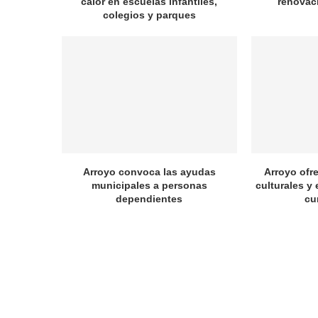
calor en escuelas infantiles,
renovac
colegios y parques
Arroyo convoca las ayudas
Arroyo ofr
municipales a personas
culturales y 
dependientes
cu