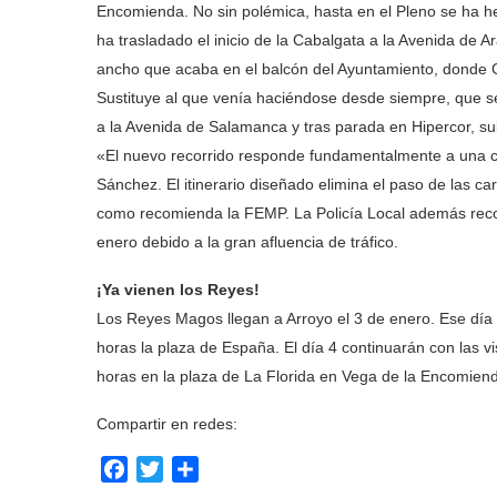
Encomienda. No sin polémica, hasta en el Pleno se ha he
ha trasladado el inicio de la Cabalgata a la Avenida de
ancho que acaba en el balcón del Ayuntamiento, donde G
Sustituye al que venía haciéndose desde siempre, que se 
a la Avenida de Salamanca y tras parada en Hipercor, su
«El nuevo recorrido responde fundamentalmente a una cu
Sánchez. El itinerario diseñado elimina el paso de las c
como recomienda la FEMP. La Policía Local además reco
enero debido a la gran afluencia de tráfico.
¡Ya vienen los Reyes!
Los Reyes Magos llegan a Arroyo el 3 de enero. Ese día vi
horas la plaza de España. El día 4 continuarán con las v
horas en la plaza de La Florida en Vega de la Encomien
Compartir en redes:
Facebook
Twitter
Compartir