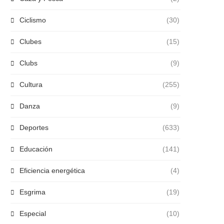
Ciclismo
(30)
Clubes
(15)
Clubs
(9)
Cultura
(255)
Danza
(9)
Deportes
(633)
Educación
(141)
Eficiencia energética
(4)
Esgrima
(19)
Especial
(10)