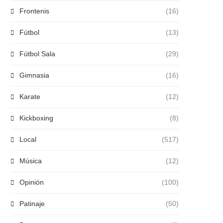
Frontenis
(16)
Fútbol
(13)
Fútbol Sala
(29)
Gimnasia
(16)
Karate
(12)
Kickboxing
(8)
Local
(517)
Música
(12)
Opinión
(100)
Patinaje
(50)