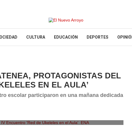
OCIEDAD
CULTURA
EDUCACIÓN
DEPORTES
OPINIÓ
ATENEA, PROTAGONISTAS DEL
KELELES EN EL AULA’
tro escolar participaron en una mañana dedicada
V Encuentro 'Red de Ukeleles en el Aula'. ENA