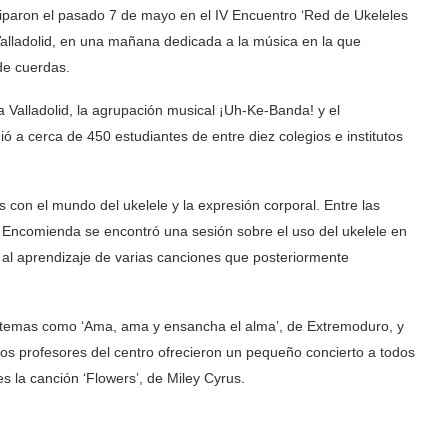
iparon el pasado 7 de mayo en el IV Encuentro ‘Red de Ukeleles
Valladolid, en una mañana dedicada a la música en la que
de cuerdas.
 Valladolid, la agrupación musical ¡Uh-Ke-Banda! y el
ió a cerca de 450 estudiantes de entre diez colegios e institutos
s con el mundo del ukelele y la expresión corporal. Entre las
la Encomienda se encontró una sesión sobre el uso del ukelele en
o al aprendizaje de varias canciones que posteriormente
on temas como ‘Ama, ama y ensancha el alma’, de Extremoduro, y
los profesores del centro ofrecieron un pequeño concierto a todos
les la canción ‘Flowers’, de Miley Cyrus.