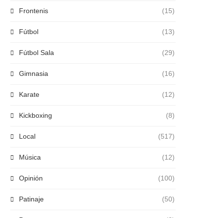
Frontenis
(15)
Fútbol
(13)
Fútbol Sala
(29)
Gimnasia
(16)
Karate
(12)
Kickboxing
(8)
Local
(517)
Música
(12)
Opinión
(100)
Patinaje
(50)