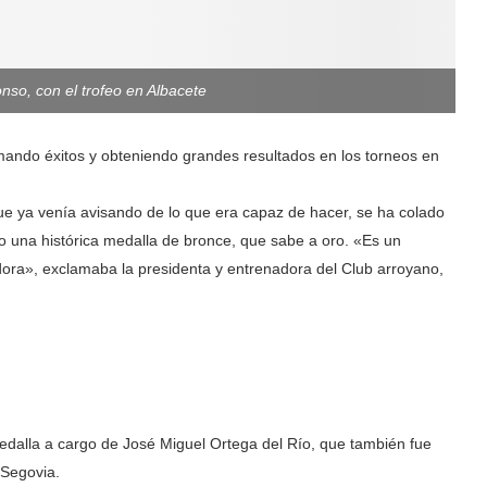
onso, con el trofeo en Albacete
mando éxitos y obteniendo grandes resultados en los torneos en
que ya venía avisando de lo que era capaz de hacer, se ha colado
do una histórica medalla de bronce, que sabe a oro. «Es un
adora», exclamaba la presidenta y entrenadora del Club arroyano,
edalla a cargo de José Miguel Ortega del Río, que también fue
 Segovia.