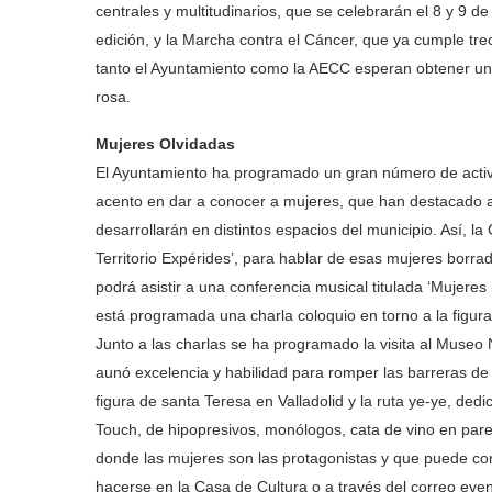
centrales y multitudinarios, que se celebrarán el 8 y 9 d
edición, y la Marcha contra el Cáncer, que ya cumple tr
tanto el Ayuntamiento como la AECC esperan obtener una
rosa.
Mujeres Olvidadas
El Ayuntamiento ha programado un gran número de activi
acento en dar a conocer a mujeres, que han destacado a l
desarrollarán en distintos espacios del municipio. Así, la
Territorio Expérides’, para hablar de esas mujeres borrad
podrá asistir a una conferencia musical titulada ‘Mujeres i
está programada una charla coloquio en torno a la figura
Junto a las charlas se ha programado la visita al Museo
aunó excelencia y habilidad para romper las barreras de g
figura de santa Teresa en Valladolid y la ruta ye-ye, de
Touch, de hipopresivos, monólogos, cata de vino en par
donde las mujeres son las protagonistas y que puede co
hacerse en la Casa de Cultura o a través del correo ev