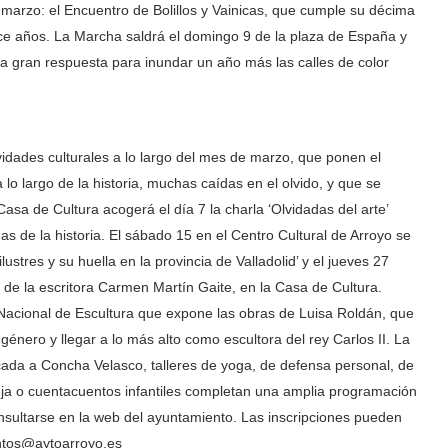
e marzo: el Encuentro de Bolillos y Vainicas, que cumple su décima
ece años. La Marcha saldrá el domingo 9 de la plaza de España y
 gran respuesta para inundar un año más las calles de color
dades culturales a lo largo del mes de marzo, que ponen el
o largo de la historia, muchas caídas en el olvido, y que se
 Casa de Cultura acogerá el día 7 la charla ‘Olvidadas del arte’
as de la historia. El sábado 15 en el Centro Cultural de Arroyo se
lustres y su huella en la provincia de Valladolid’ y el jueves 27
 de la escritora Carmen Martín Gaite, en la Casa de Cultura.
 Nacional de Escultura que expone las obras de Luisa Roldán, que
énero y llegar a lo más alto como escultora del rey Carlos II. La
dicada a Concha Velasco, talleres de yoga, de defensa personal, de
eja o cuentacuentos infantiles completan una amplia programación
nsultarse en la web del ayuntamiento. Las inscripciones pueden
entos@aytoarroyo.es