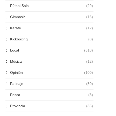
Fútbol Sala
(29)
Gimnasia
(16)
Karate
(12)
Kickboxing
(8)
Local
(518)
Música
(12)
Opinión
(100)
Patinaje
(50)
Pesca
(3)
Provincia
(85)