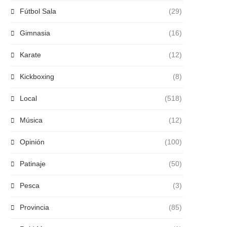
Fútbol Sala
(29)
Gimnasia
(16)
Karate
(12)
Kickboxing
(8)
Local
(518)
Música
(12)
Opinión
(100)
Patinaje
(50)
Pesca
(3)
Provincia
(85)