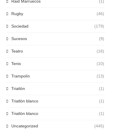
Raid Marruecos
(1)
Rugby
(46)
Sociedad
(179)
Sucesos
(9)
Teatro
(16)
Tenis
(10)
Trampolín
(13)
Triatlón
(1)
Triatlón blanco
(1)
Triatlón blanco
(1)
Uncategorized
(445)