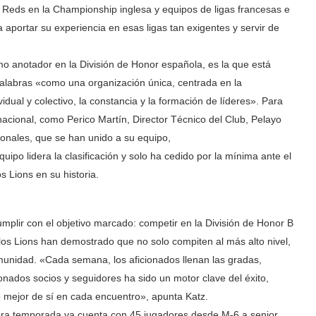
 Reds en la Championship inglesa y equipos de ligas francesas e
a aportar su experiencia en esas ligas tan exigentes y servir de
mo anotador en la División de Honor española, es la que está
palabras «como una organización única, centrada en la
idual y colectivo, la constancia y la formación de líderes». Para
cional, como Perico Martín, Director Técnico del Club, Pelayo
ionales, que se han unido a su equipo,
ipo lidera la clasificación y solo ha cedido por la mínima ante el
s Lions en su historia.
plir con el objetivo marcado: competir en la División de Honor B
los Lions han demostrado que no solo compiten al más alto nivel,
munidad. «Cada semana, los aficionados llenan las gradas,
nados socios y seguidores ha sido un motor clave del éxito,
o mejor de sí en cada encuentro», apunta Katz.
imera temporada ya cuenta con 45 jugadores desde M-6 a senior.