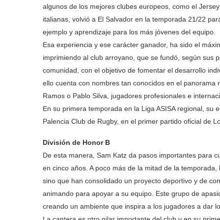
algunos de los mejores clubes europeos, como el Jersey
italianas, volvió a El Salvador en la temporada 21/22 par
ejemplo y aprendizaje para los más jóvenes del equipo.
Esa experiencia y ese carácter ganador, ha sido el máxi
imprimiendo al club arroyano, que se fundó, según sus 
comunidad, con el objetivo de fomentar el desarrollo indiv
ello cuenta con nombres tan conocidos en el panorama na
Ramos o Pablo Silva, jugadores profesionales e internac
En su primera temporada en la Liga ASISA regional, su equ
Palencia Club de Rugby, en el primer partido oficial de Lo
División de Honor B
De esta manera, Sam Katz da pasos importantes para cum
en cinco años. A poco más de la mitad de la temporada, 
sino que han consolidado un proyecto deportivo y de co
animando para apoyar a su equipo. Este grupo de apasio
creando un ambiente que inspira a los jugadores a dar l
La cantera es otro pilar importante del club y en su pr