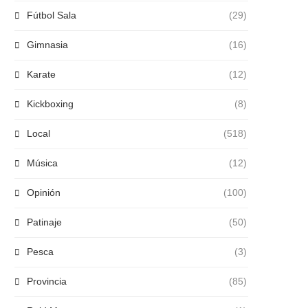
Fútbol Sala
(29)
Gimnasia
(16)
Karate
(12)
Kickboxing
(8)
Local
(518)
Música
(12)
Opinión
(100)
Patinaje
(50)
Pesca
(3)
Provincia
(85)