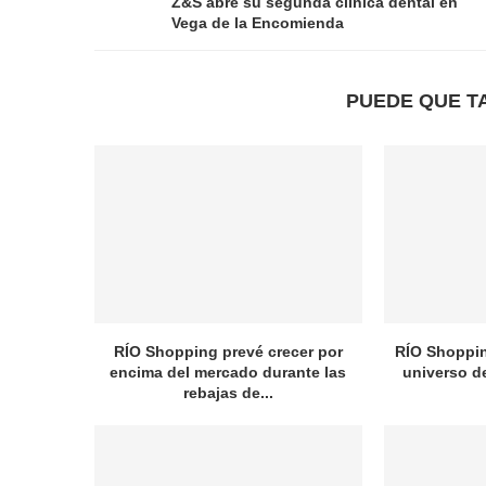
Z&S abre su segunda clínica dental en
Vega de la Encomienda
PUEDE QUE T
RÍO Shopping prevé crecer por
RÍO Shopping
encima del mercado durante las
universo d
rebajas de...