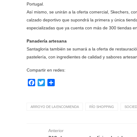
Portugal.
Así mismo, se unirán a la oferta comercial, Skechers, c
calzado deportivo que supondrá la primera y única tienda
especializadas que ya cuenta con más de 300 tiendas e
Panadería artesana
Santagloria también se sumará a la oferta de restauraci
pastelería, con ingredientes de calidad y sabores artesa
Compartir en redes:
Facebook
Twitter
Compartir
ARROYO DE LA ENCOMIENDA
RÍO SHOPPING
SOCIE
Anterior