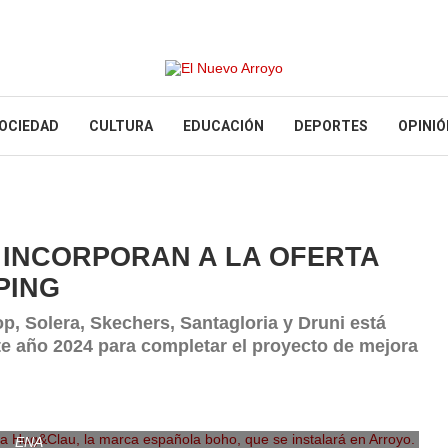
OCIEDAD
CULTURA
EDUCACIÓN
DEPORTES
OPINIÓ
E INCORPORAN A LA OFERTA
PING
p, Solera, Skechers, Santagloria y Druni está
te año 2024 para completar el proyecto de mejora
a Hug&Clau, la marca española boho, que se instalará en Arroyo.
ENA