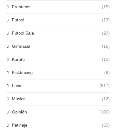
Frontenis
(15)
Fútbol
(13)
Fútbol Sala
(29)
Gimnasia
(16)
Karate
(12)
Kickboxing
(8)
Local
(517)
Música
(12)
Opinión
(100)
Patinaje
(50)