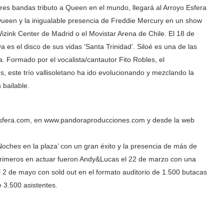
s bandas tributo a Queen en el mundo, llegará al Arroyo Esfera
Queen y la inigualable presencia de Freddie Mercury en un show
zink Center de Madrid o el Movistar Arena de Chile. El 18 de
a es el disco de sus vidas ‘Santa Trinidad’. Siloé es una de las
. Formado por el vocalista/cantautor Fito Robles, el
s, este trío vallisoletano ha ido evolucionando y mezclando la
 bailable.
oesfera.com, en www.pandoraproducciones.com y desde la web
‘Noches en la plaza’ con un gran éxito y la presencia de más de
 primeros en actuar fueron Andy&Lucas el 22 de marzo con una
 2 de mayo con sold out en el formato auditorio de 1.500 butacas
 3.500 asistentes.