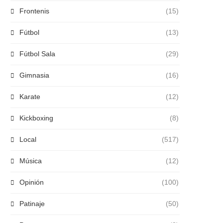
Frontenis
(15)
Fútbol
(13)
Fútbol Sala
(29)
Gimnasia
(16)
Karate
(12)
Kickboxing
(8)
Local
(517)
Música
(12)
Opinión
(100)
Patinaje
(50)