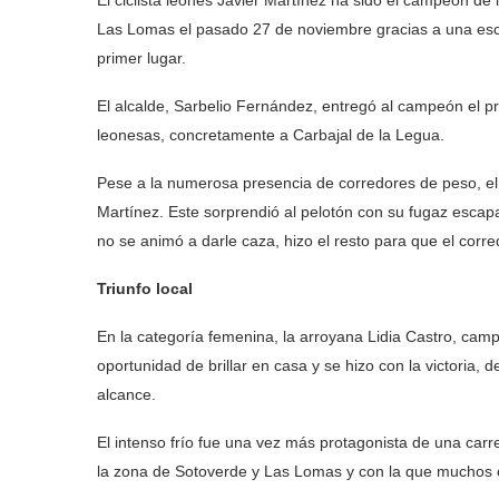
El ciclista leonés Javier Martínez ha sido el campeón de 
Las Lomas el pasado 27 de noviembre gracias a una esca
primer lugar.
El alcalde, Sarbelio Fernández, entregó al campeón el pr
leonesas, concretamente a Carbajal de la Legua.
Pese a la numerosa presencia de corredores de peso, el m
Martínez. Este sorprendió al pelotón con su fugaz escapa
no se animó a darle caza, hizo el resto para que el cor
Triunfo local
En la categoría femenina, la arroyana Lidia Castro, cam
oportunidad de brillar en casa y se hizo con la victoria,
alcance.
El intenso frío fue una vez más protagonista de una carre
la zona de Sotoverde y Las Lomas y con la que muchos 