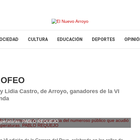
OCIEDAD
CULTURA
EDUCACIÓN
DEPORTES
OPINIÓ
ROFEO
 y Lidia Castro, de Arroyo, ganadores de la VI
enda
e Las Lomas ante la presencia del numeroso público que acudió
temperaturas. PABLO REQUEJO