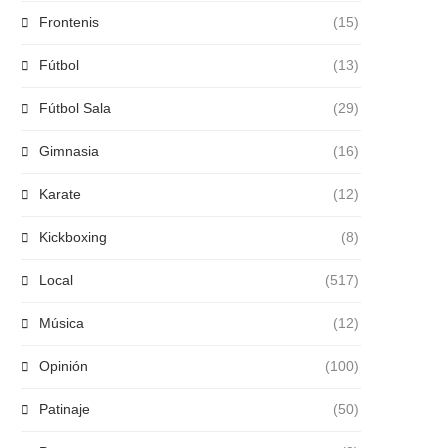
Frontenis
(15)
Fútbol
(13)
Fútbol Sala
(29)
Gimnasia
(16)
Karate
(12)
Kickboxing
(8)
Local
(517)
Música
(12)
Opinión
(100)
Patinaje
(50)