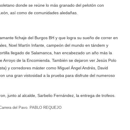
llisoletano donde se reúne lo más granado del pelotón con
y León, así como de comunidades aledañas.
lamante fichaje del Burgos BH y que logra su sueño de correr en
onales, Noel Martín Infante, campeón del mundo en tándem y
rtilla llegado de Salamanca, han encabezado un año más la
 de Arroyo de la Encomienda. También se dejaron ver Jesús Polo
sta) y corredores máster como Miguel Ángel Andrés, David
on una gran vistosidad a la prueba para disfrute del numeroso
, junto al alcalde, Sarbelio Fernández, la entrega de trofeos.
la Carrera del Pavo. PABLO REQUEJO