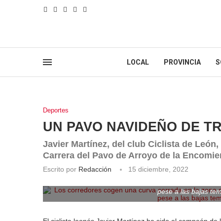
LOCAL
PROVINCIA
S
Deportes
UN PAVO NAVIDEÑO DE T
Javier Martínez, del club Ciclista de León,
Carrera del Pavo de Arroyo de la Encomi
Escrito por
Redacción
15 diciembre, 2022
Los corredores cogen una curva cerrada en la zona d
pese a las bajas 