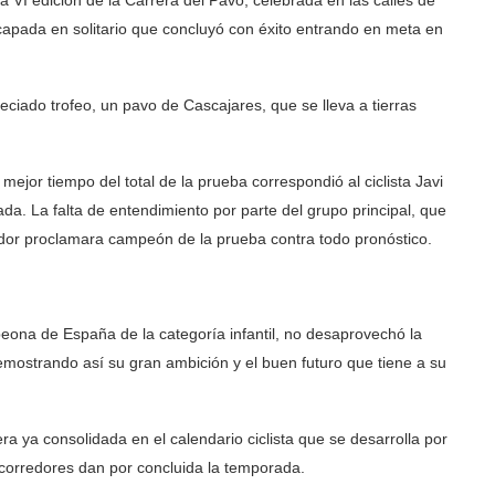
la VI edición de la Carrera del Pavo, celebrada en las calles de
pada en solitario que concluyó con éxito entrando en meta en
eciado trofeo, un pavo de Cascajares, que se lleva a tierras
ejor tiempo del total de la prueba correspondió al ciclista Javi
da. La falta de entendimiento por parte del grupo principal, que
redor proclamara campeón de la prueba contra todo pronóstico.
peona de España de la categoría infantil, no desaprovechó la
 demostrando así su gran ambición y el buen futuro que tiene a su
ra ya consolidada en el calendario ciclista que se desarrolla por
corredores dan por concluida la temporada.