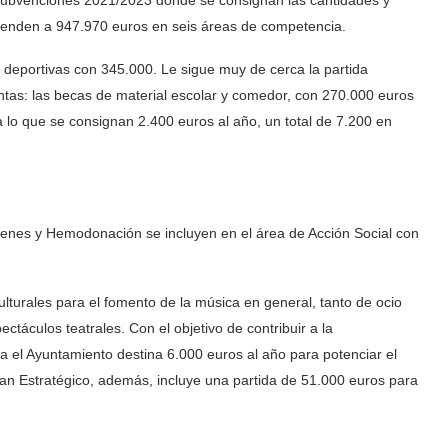
 subvenciones 2021/2023 donde se consignan las cantidades y
cienden a 947.970 euros en seis áreas de competencia.
s deportivas con 345.000. Le sigue muy de cerca la partida
intas: las becas de material escolar y comedor, con 270.000 euros
a lo que se consignan 2.400 euros al año, un total de 7.200 en
jóvenes y Hemodonación se incluyen en el área de Acción Social con
ulturales para el fomento de la música en general, tanto de ocio
ctáculos teatrales. Con el objetivo de contribuir a la
ía el Ayuntamiento destina 6.000 euros al año para potenciar el
an Estratégico, además, incluye una partida de 51.000 euros para