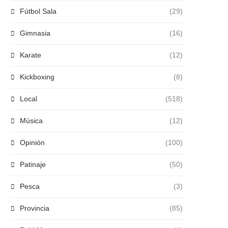
Fútbol Sala
(29)
Gimnasia
(16)
Karate
(12)
Kickboxing
(8)
Local
(518)
Música
(12)
Opinión
(100)
Patinaje
(50)
Pesca
(3)
Provincia
(85)