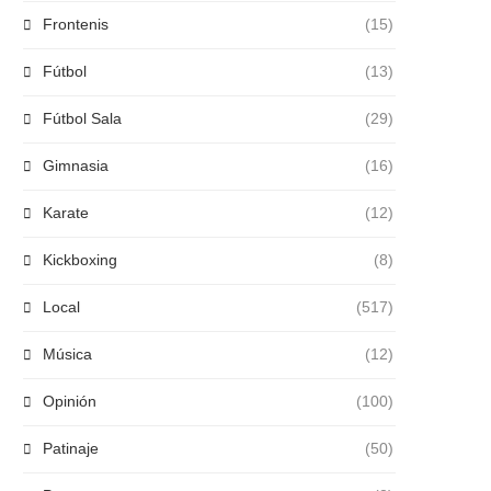
Frontenis
(15)
Fútbol
(13)
Fútbol Sala
(29)
Gimnasia
(16)
Karate
(12)
Kickboxing
(8)
Local
(517)
Música
(12)
Opinión
(100)
Patinaje
(50)