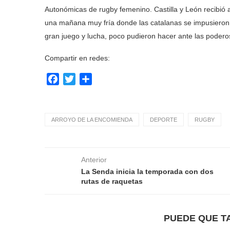
Autonómicas de rugby femenino. Castilla y León recibió 
una mañana muy fría donde las catalanas se impusieron
gran juego y lucha, poco pudieron hacer ante las podero
Compartir en redes:
Facebook
Twitter
Compartir
ARROYO DE LA ENCOMIENDA
DEPORTE
RUGBY
Anterior
La Senda inicia la temporada con dos
rutas de raquetas
PUEDE QUE T