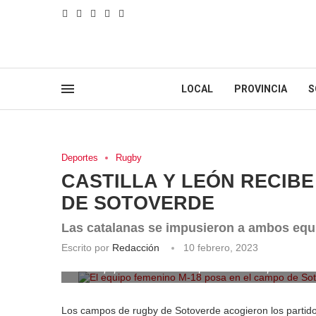
LOCAL
PROVINCIA
S
Deportes
Rugby
CASTILLA Y LEÓN RECIB
DE SOTOVERDE
Las catalanas se impusieron a ambos equi
Escrito por
Redacción
10 febrero, 2023
El equipo femenino M-18 posa en el campo de Sotov
Los campos de rugby de Sotoverde acogieron los parti