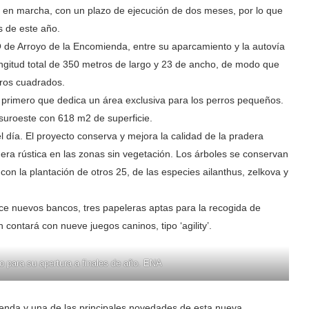
 en marcha, con un plazo de ejecución de dos meses, por lo que
s de este año.
SO de Arroyo de la Encomienda, entre su aparcamiento y la autovía
ngitud total de 350 metros de largo y 23 de ancho, de modo que
tros cuadrados.
 primero que dedica un área exclusiva para los perros pequeños.
suroeste con 618 m2 de superficie.
l día. El proyecto conserva y mejora la calidad de la pradera
dera rústica en las zonas sin vegetación. Los árboles se conservan
con la plantación de otros 25, de las especies ailanthus, zelkova y
rece nuevos bancos, tres papeleras aptas para la recogida de
contará con nueve juegos caninos, tipo ‘agility’.
o para su apertura a finales de año. ENA
ienda y una de las principales novedades de esta nueva