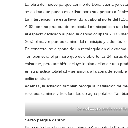
La obra del nuevo parque canino de Doña Juana ya está
se estima que pueda estar listo para su apertura a finale
La intervención se está llevando a cabo al norte del IE
A-62, en una pradera de propiedad municipal con una lo
el espacio dedicado al parque canino ocupará 7.973 me
Será el mayor parque canino del municipio y, además, el
En concreto, se dispone de un rectángulo en el extremo 
También será el primero que esté abierto las 24 horas de
existente, pero también incluye la plantación de una pra
en su práctica totalidad y se ampliará la zona de sombra 
celtis australis.
Además, la licitación también recoge la instalación de t
residuos caninos y tres fuentes de agua potable. También 
Se estima que pueda estar list
Sexto parque canino
Este será el sexto parque canino de Arroyo de la Encom