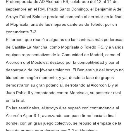
Pretemporada de AD Alcorcón FS, celebrado del 12 al 14 de
septiembre en el P.M. Prado Santo Domingo, el Benjamín A del
Arroyo Fútbol Sala se proclamó campeón al derrotar en la final
al Moprisala, una de las mejores canteras de Toledo, por un
contundente 7-2.
El torneo, que reunió a algunas de las canteras más poderosas
de Castilla-La Mancha, como Moprisala o Toledo F.S, y a varios
equipos representativos de la Comunidad de Madrid, como el
Alcorcón o el Móstoles, destacó por la competitividad y por el
desparpajo de los jóvenes talentos. El Benjamín A del Arroyo no
titubeó en ningún momento, y ya, desde la fase de grupos
demostraron su gran potencial, derrotando al Alcorcón B y al
Juan Pablo II y empatando contra Moprisala, su posterior rival
en la final.
En las semifinales, el Arroyo A se superó con contundencia al
Alcorcón A por 6-1, avanzando con paso firme hacia la final
donde, con un gran juego colectivo, se repuso al empate de la
fase de grupos para derrotar por 7-2 al Moprisala.