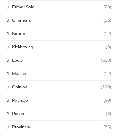
Fútbol Sala
(29)
Gimnasia
(16)
Karate
(12)
Kickboxing
(8)
Local
(518)
Música
(12)
Opinión
(100)
Patinaje
(50)
Pesca
(3)
Provincia
(85)