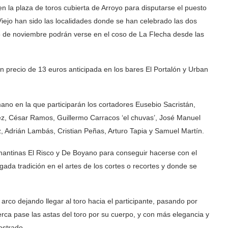
en la plaza de toros cubierta de Arroyo para disputarse el puesto
 Viejo han sido las localidades donde se han celebrado las dos
 5 de noviembre podrán verse en el coso de La Flecha desde las
n precio de 13 euros anticipada en los bares El Portalón y Urban
no en la que participarán los cortadores Eusebio Sacristán,
ez, César Ramos, Guillermo Carracos ‘el chuvas’, José Manuel
z, Adrián Lambás, Cristian Peñas, Arturo Tapia y Samuel Martín.
lmantinas El Risco y De Boyano para conseguir hacerse con el
gada tradición en el artes de los cortes o recortes y donde se
 arco dejando llegar al toro hacia el participante, pasando por
rca pase las astas del toro por su cuerpo, y con más elegancia y
ostrado.