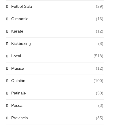
Fútbol Sala
(29)
Gimnasia
(16)
Karate
(12)
Kickboxing
(8)
Local
(518)
Música
(12)
Opinión
(100)
Patinaje
(50)
Pesca
(3)
Provincia
(85)