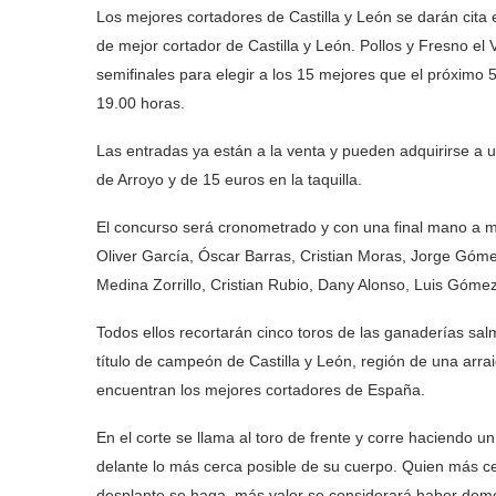
Los mejores cortadores de Castilla y León se darán cita 
de mejor cortador de Castilla y León. Pollos y Fresno el
semifinales para elegir a los 15 mejores que el próximo
19.00 horas.
Las entradas ya están a la venta y pueden adquirirse a u
de Arroyo y de 15 euros en la taquilla.
El concurso será cronometrado y con una final mano a ma
Oliver García, Óscar Barras, Cristian Moras, Jorge Góm
Medina Zorrillo, Cristian Rubio, Dany Alonso, Luis Góme
Todos ellos recortarán cinco toros de las ganaderías sa
título de campeón de Castilla y León, región de una arrai
encuentran los mejores cortadores de España.
En el corte se llama al toro de frente y corre haciendo un
delante lo más cerca posible de su cuerpo. Quien más ce
desplante se haga, más valor se considerará haber dem