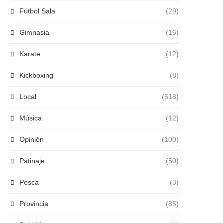
Fútbol Sala
(29)
Gimnasia
(16)
Karate
(12)
Kickboxing
(8)
Local
(518)
Música
(12)
Opinión
(100)
Patinaje
(50)
Pesca
(3)
Provincia
(85)