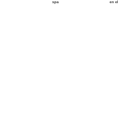
spa
en e