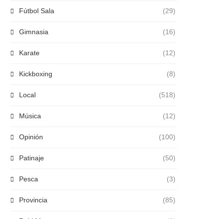
Fútbol Sala
(29)
Gimnasia
(16)
Karate
(12)
Kickboxing
(8)
Local
(518)
Música
(12)
Opinión
(100)
Patinaje
(50)
Pesca
(3)
Provincia
(85)