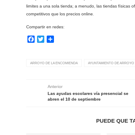
limites a una sola tienda; a menudo, las tiendas física
competitivos que los precios online.
Compartir en redes:
Facebook
Twitter
Compartir
ARROYO DE LA ENCOMIENDA
AYUNTAMIENTO DE ARROYO 
Anterior
Las ayudas escolares vía presencial se
abren el 10 de septiembre
PUEDE QUE T