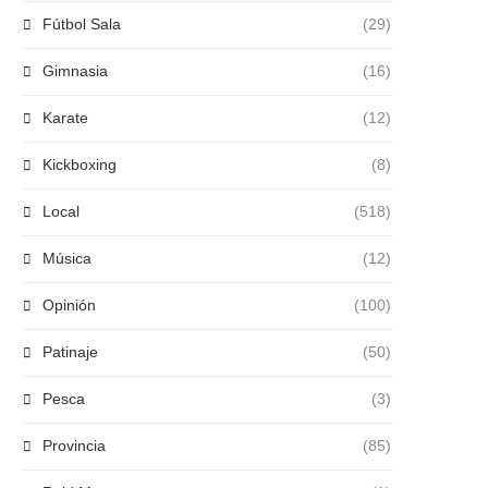
Fútbol Sala
(29)
Gimnasia
(16)
Karate
(12)
Kickboxing
(8)
Local
(518)
Música
(12)
Opinión
(100)
Patinaje
(50)
Pesca
(3)
Provincia
(85)