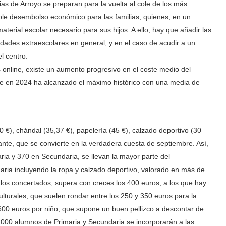
ilias de Arroyo se preparan para la vuelta al cole de los más
le desembolso económico para las familias, quienes, en un
aterial escolar necesario para sus hijos. A ello, hay que añadir las
vidades extraescolares en general, y en el caso de acudir a un
l centro.
 online, existe un aumento progresivo en el coste medio del
que en 2024 ha alcanzado el máximo histórico con una media de
(30 €), chándal (35,37 €), papelería (45 €), calzado deportivo (30
rtante, que se convierte en la verdadera cuesta de septiembre. Así,
aria y 370 en Secundaria, se llevan la mayor parte del
aria incluyendo la ropa y calzado deportivo, valorado en más de
n los concertados, supera con creces los 400 euros, a los que hay
ulturales, que suelen rondar entre los 250 y 350 euros para la
600 euros por niño, que supone un buen pellizco a descontar de
000 alumnos de Primaria y Secundaria se incorporarán a las