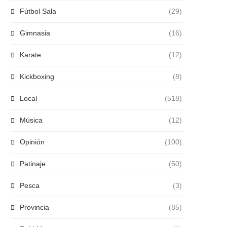
Fútbol Sala
(29)
Gimnasia
(16)
Karate
(12)
Kickboxing
(8)
Local
(518)
Música
(12)
Opinión
(100)
Patinaje
(50)
Pesca
(3)
Provincia
(85)