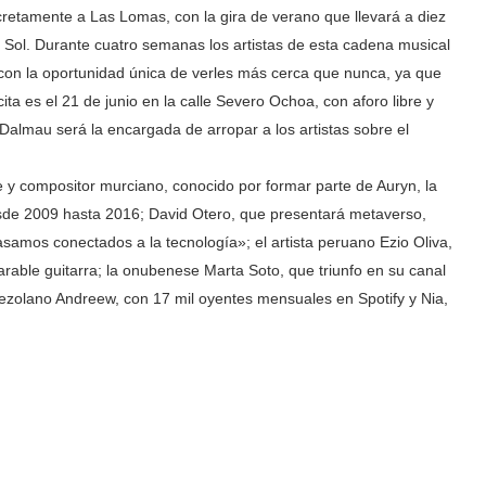
retamente a Las Lomas, con la gira de verano que llevará a diez
al Sol. Durante cuatro semanas los artistas de esta cadena musical
, con la oportunidad única de verles más cerca que nunca, ya que
ita es el 21 de junio en la calle Severo Ochoa, con aforo libre y
 Dalmau será la encargada de arropar a los artistas sobre el
te y compositor murciano, conocido por formar parte de Auryn, la
esde 2009 hasta 2016; David Otero, que presentará metaverso,
samos conectados a la tecnología»; el artista peruano Ezio Oliva,
rable guitarra; la onubenese Marta Soto, que triunfo en su canal
ezolano Andreew, con 17 mil oyentes mensuales en Spotify y Nia,