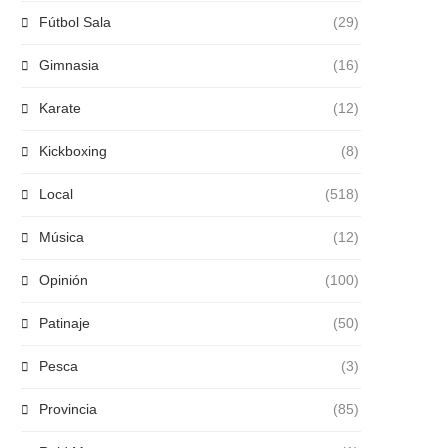
Fútbol Sala
(29)
Gimnasia
(16)
Karate
(12)
Kickboxing
(8)
Local
(518)
Música
(12)
Opinión
(100)
Patinaje
(50)
Pesca
(3)
Provincia
(85)