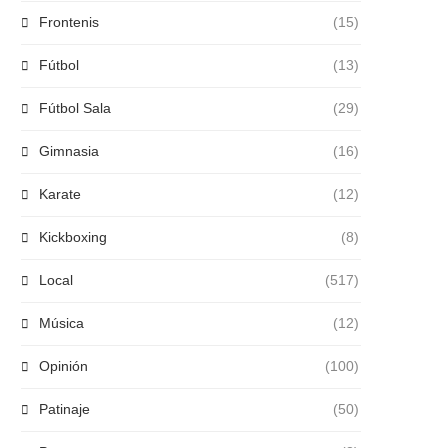
Frontenis
(15)
Fútbol
(13)
Fútbol Sala
(29)
Gimnasia
(16)
Karate
(12)
Kickboxing
(8)
Local
(517)
Música
(12)
Opinión
(100)
Patinaje
(50)