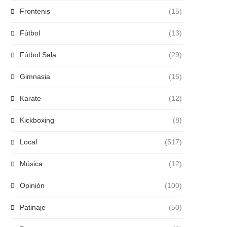
Frontenis
(15)
Fútbol
(13)
Fútbol Sala
(29)
Gimnasia
(16)
Karate
(12)
Kickboxing
(8)
Local
(517)
Música
(12)
Opinión
(100)
Patinaje
(50)