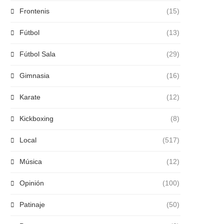
Frontenis
(15)
Fútbol
(13)
Fútbol Sala
(29)
Gimnasia
(16)
Karate
(12)
Kickboxing
(8)
Local
(517)
Música
(12)
Opinión
(100)
Patinaje
(50)