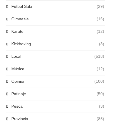
Fútbol Sala
(29)
Gimnasia
(16)
Karate
(12)
Kickboxing
(8)
Local
(518)
Música
(12)
Opinión
(100)
Patinaje
(50)
Pesca
(3)
Provincia
(85)