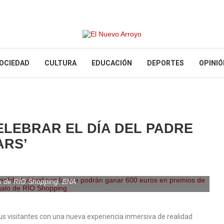
OCIEDAD
CULTURA
EDUCACIÓN
DEPORTES
OPINIÓ
CELEBRAR EL DÍA DEL PADRE
ARS’
alidad virtual con la que podrán ganar 600 euros en premios de
o de RÍO Shopping. ENA
sus visitantes con una nueva experiencia inmersiva de realidad