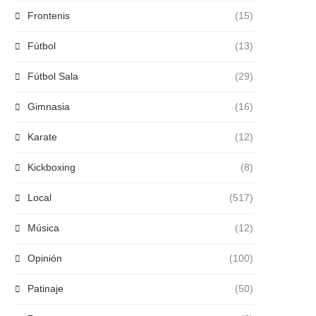
Frontenis
(15)
Fútbol
(13)
Fútbol Sala
(29)
Gimnasia
(16)
Karate
(12)
Kickboxing
(8)
Local
(517)
Música
(12)
Opinión
(100)
Patinaje
(50)