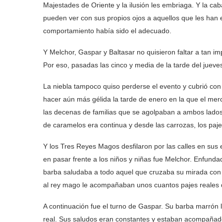
Majestades de Oriente y la ilusión les embriaga. Y la 
pueden ver con sus propios ojos a aquellos que les han
comportamiento había sido el adecuado.
Y Melchor, Gaspar y Baltasar no quisieron faltar a tan im
Por eso, pasadas las cinco y media de la tarde del jueve
La niebla tampoco quiso perderse el evento y cubrió con 
hacer aún más gélida la tarde de enero en la que el me
las decenas de familias que se agolpaban a ambos lados
de caramelos era continua y desde las carrozas, los paj
Y los Tres Reyes Magos desfilaron por las calles en sus 
en pasar frente a los niños y niñas fue Melchor. Enfund
barba saludaba a todo aquel que cruzaba su mirada con é
al rey mago le acompañaban unos cuantos pajes reales 
A continuación fue el turno de Gaspar. Su barba marrón 
real. Sus saludos eran constantes y estaban acompañad