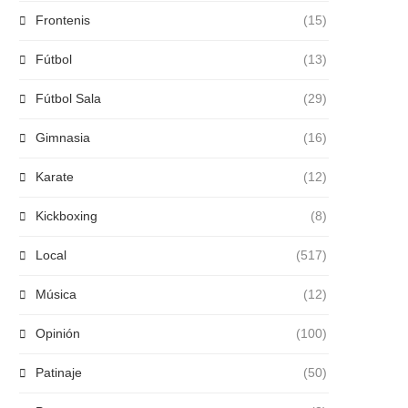
Frontenis
(15)
Fútbol
(13)
Fútbol Sala
(29)
Gimnasia
(16)
Karate
(12)
Kickboxing
(8)
Local
(517)
Música
(12)
Opinión
(100)
Patinaje
(50)