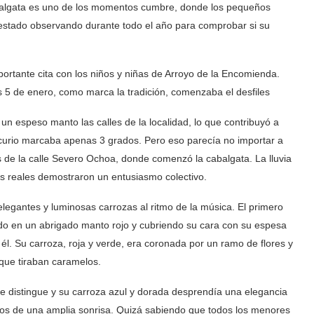
cabalgata es uno de los momentos cumbre, donde los pequeños
 estado observando durante todo el año para comprobar si su
portante cita con los niños y niñas de Arroyo de la Encomienda.
s 5 de enero, como marca la tradición, comenzaba el desfiles
un espeso manto las calles de la localidad, lo que contribuyó a
rcurio marcaba apenas 3 grados. Pero eso parecía no importar a
 de la calle Severo Ochoa, donde comenzó la cabalgata. La lluvia
es reales demostraron un entusiasmo colectivo.
elegantes y luminosas carrozas al ritmo de la música. El primero
ado en un abrigado manto rojo y cubriendo su cara con su espesa
l. Su carroza, roja y verde, era coronada por un ramo de flores y
que tiraban caramelos.
le distingue y su carroza azul y dorada desprendía una elegancia
os de una amplia sonrisa. Quizá sabiendo que todos los menores