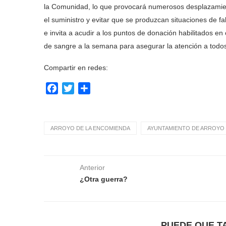
la Comunidad, lo que provocará numerosos desplazamient
el suministro y evitar que se produzcan situaciones de f
e invita a acudir a los puntos de donación habilitados 
de sangre a la semana para asegurar la atención a todos
Compartir en redes:
Facebook
Twitter
Compartir
ARROYO DE LA ENCOMIENDA
AYUNTAMIENTO DE ARROYO 
Anterior
¿Otra guerra?
PUEDE QUE T