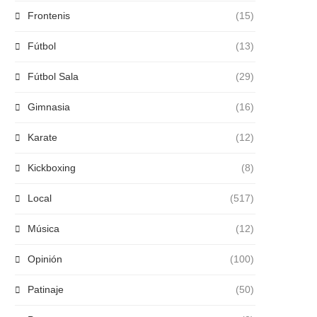
Frontenis
(15)
Fútbol
(13)
Fútbol Sala
(29)
Gimnasia
(16)
Karate
(12)
Kickboxing
(8)
Local
(517)
Música
(12)
Opinión
(100)
Patinaje
(50)