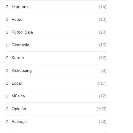
Frontenis
(15)
Fútbol
(13)
Fútbol Sala
(29)
Gimnasia
(16)
Karate
(12)
Kickboxing
(8)
Local
(517)
Música
(12)
Opinión
(100)
Patinaje
(50)