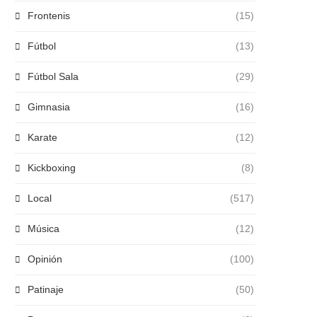
Frontenis
(15)
Fútbol
(13)
Fútbol Sala
(29)
Gimnasia
(16)
Karate
(12)
Kickboxing
(8)
Local
(517)
Música
(12)
Opinión
(100)
Patinaje
(50)