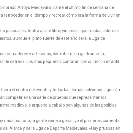
nombrado Arroyo Medieval durante el último fin de semana de
á retroceder en el tiempo y recrear cómo era la forma de vivir en
mo pasacalles, teatro al aire libre, yincanas, queimadas, además
stos, aunque el plato fuerte de este año será la Liga de
los mercaderes y artesanos, disfrutar de la gastronomía,
s de cetrería. Los más pequeños contarán con su rincón infantil
d será el centro del evento y todas las demás actividades girarán
drán competir en una serie de pruebas que representan los
grima medieval o arquería a caballo son algunas de las posibles
ay nada pactado, la gente viene a ganar, yo el primero», comenta
s del Alarde y de la Liga de Deporte Medievales. «Hay pruebas en