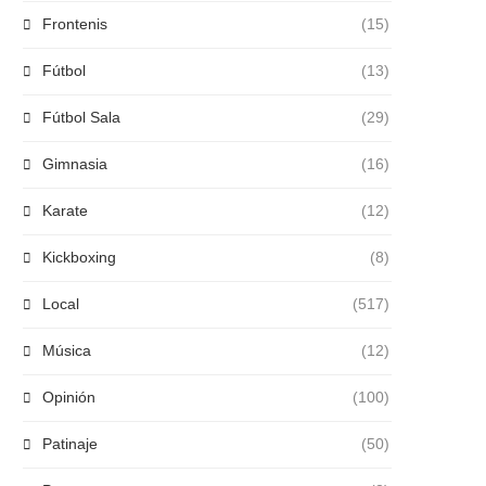
Frontenis
(15)
Fútbol
(13)
Fútbol Sala
(29)
Gimnasia
(16)
Karate
(12)
Kickboxing
(8)
Local
(517)
Música
(12)
Opinión
(100)
Patinaje
(50)