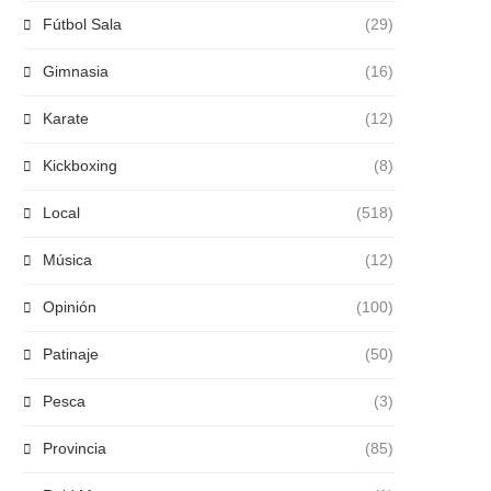
Fútbol Sala
(29)
Gimnasia
(16)
Karate
(12)
Kickboxing
(8)
Local
(518)
Música
(12)
Opinión
(100)
Patinaje
(50)
Pesca
(3)
Provincia
(85)