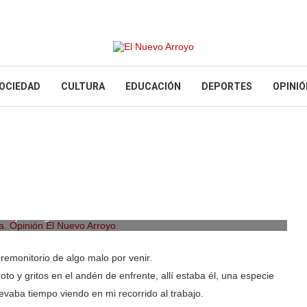
OCIEDAD
CULTURA
EDUCACIÓN
DEPORTES
OPINIÓ
ma por Ángel Hervella
premonitorio de algo malo por venir.
to y gritos en el andén de enfrente, allí estaba él, una especie
evaba tiempo viendo en mi recorrido al trabajo.