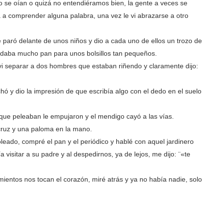
o se oían o quizá no entendiéramos bien, la gente a veces se
 a comprender alguna palabra, una vez le vi abrazarse a otro
aró delante de unos niños y dio a cada uno de ellos un trozo de
 daba mucho pan para unos bolsillos tan pequeños.
vi separar a dos hombres que estaban riñendo y claramente dijo:
hó y dio la impresión de que escribía algo con el dedo en el suelo
 que peleaban le empujaron y el mendigo cayó a las vías.
cruz y una paloma en la mano.
leado, compré el pan y el periódico y hablé con aquel jardinero
a visitar a su padre y al despedirnos, ya de lejos, me dijo: ¨«te
ientos nos tocan el corazón, miré atrás y ya no había nadie, solo