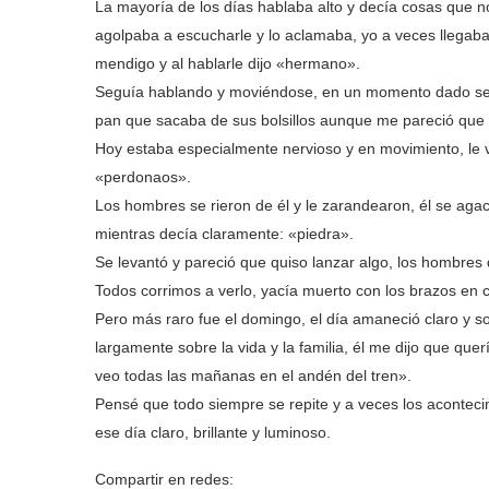
La mayoría de los días hablaba alto y decía cosas que n
agolpaba a escucharle y lo aclamaba, yo a veces llegaba
mendigo y al hablarle dijo «hermano».
Seguía hablando y moviéndose, en un momento dado se p
pan que sacaba de sus bolsillos aunque me pareció que
Hoy estaba especialmente nervioso y en movimiento, le 
«perdonaos».
Los hombres se rieron de él y le zarandearon, él se agac
mientras decía claramente: «piedra».
Se levantó y pareció que quiso lanzar algo, los hombres
Todos corrimos a verlo, yacía muerto con los brazos en 
Pero más raro fue el domingo, el día amaneció claro y so
largamente sobre la vida y la familia, él me dijo que querí
veo todas las mañanas en el andén del tren».
Pensé que todo siempre se repite y a veces los acontecim
ese día claro, brillante y luminoso.
Compartir en redes: