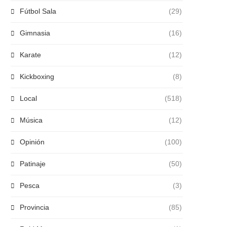
Fútbol Sala
(29)
Gimnasia
(16)
Karate
(12)
Kickboxing
(8)
Local
(518)
Música
(12)
Opinión
(100)
Patinaje
(50)
Pesca
(3)
Provincia
(85)