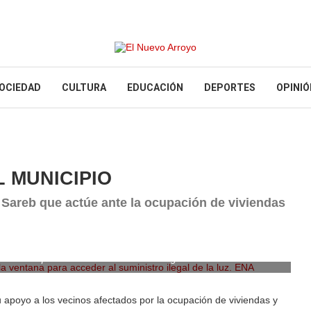
OCIEDAD
CULTURA
EDUCACIÓN
DEPORTES
OPINIÓ
L MUNICIPIO
 Sareb que actúe ante la ocupación de viviendas
 ventana para acceder al suministro ilegal de la luz. ENA
u apoyo a los vecinos afectados por la ocupación de viviendas y