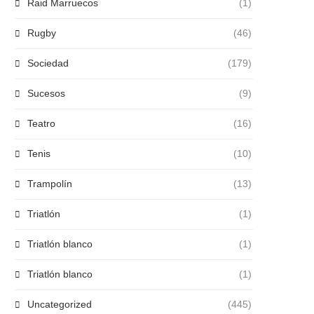
Raid Marruecos
(1)
Rugby
(46)
Sociedad
(179)
Sucesos
(9)
Teatro
(16)
Tenis
(10)
Trampolín
(13)
Triatlón
(1)
Triatlón blanco
(1)
Triatlón blanco
(1)
Uncategorized
(445)