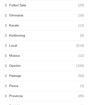
Fútbol Sala
(29)
Gimnasia
(16)
Karate
(12)
Kickboxing
(8)
Local
(518)
Música
(12)
Opinión
(100)
Patinaje
(50)
Pesca
(3)
Provincia
(85)