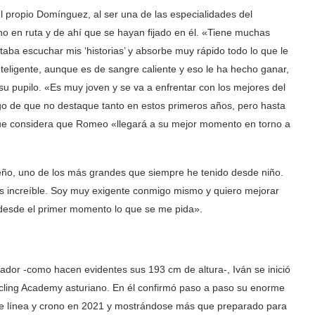
l propio Domínguez, al ser una de las especialidades del
o en ruta y de ahí que se hayan fijado en él. «Tiene muchas
ba escuchar mis ‘historias’ y absorbe muy rápido todo lo que le
teligente, aunque es de sangre caliente y eso le ha hecho ganar,
 pupilo. «Es muy joven y se va a enfrentar con los mejores del
go de que no destaque tanto en estos primeros años, pero hasta
ue considera que Romeo «llegará a su mejor momento en torno a
eño, uno de los más grandes que siempre he tenido desde niño.
 es increíble. Soy muy exigente conmigo mismo y quiero mejorar
o desde el primer momento lo que se me pida».
dor -como hacen evidentes sus 193 cm de altura-, Iván se inició
Cycling Academy asturiano. En él confirmó paso a paso su enorme
r de línea y crono en 2021 y mostrándose más que preparado para