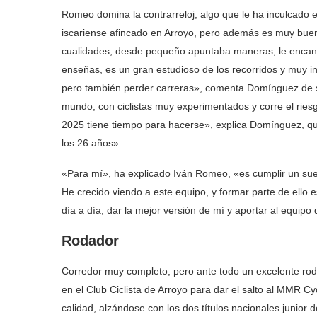
Romeo domina la contrarreloj, algo que le ha inculcado e
iscariense afincado en Arroyo, pero además es muy buen
cualidades, desde pequeño apuntaba maneras, le encanta
enseñas, es un gran estudioso de los recorridos y muy in
pero también perder carreras», comenta Domínguez de su
mundo, con ciclistas muy experimentados y corre el ries
2025 tiene tiempo para hacerse», explica Domínguez, q
los 26 años».
«Para mí», ha explicado Iván Romeo, «es cumplir un su
He crecido viendo a este equipo, y formar parte de ello
día a día, dar la mejor versión de mí y aportar al equip
Rodador
Corredor muy completo, pero ante todo un excelente roda
en el Club Ciclista de Arroyo para dar el salto al MMR 
calidad, alzándose con los dos títulos nacionales junio