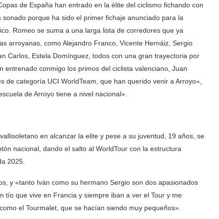
pas de España han entrado en la élite del ciclismo fichando con
 sonado porque ha sido el primer fichaje anunciado para la
nico. Romeo se suma a una larga lista de corredores que ya
ilas arroyanas, como Alejandro Franco, Vicente Hernáiz, Sergio
uan Carlos, Estela Domínguez, todos con una gran trayectoria por
án entrenado conmigo los primos del ciclista valenciano, Juan
 de categoría UCI WorldTeam, que han querido venir a Arroyo»,
scuela de Arroyo tiene a nivel nacional».
isoletano en alcanzar la elite y pese a su juventud, 19 años, se
ón nacional, dando el salto al WorldTour con la estructura
ada 2025.
os, y «tanto Iván como su hermano Sergio son dos apasionados
 tío que vive en Francia y siempre iban a ver el Tour y me
s, como el Tourmalet, que se hacían siendo muy pequeños».