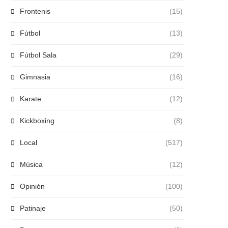
Frontenis
(15)
Fútbol
(13)
Fútbol Sala
(29)
Gimnasia
(16)
Karate
(12)
Kickboxing
(8)
Local
(517)
Música
(12)
Opinión
(100)
Patinaje
(50)