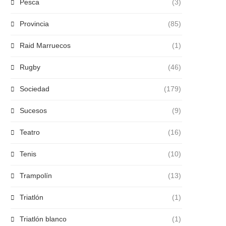
Pesca
(3)
Provincia
(85)
Raid Marruecos
(1)
Rugby
(46)
Sociedad
(179)
Sucesos
(9)
Teatro
(16)
Tenis
(10)
Trampolín
(13)
Triatlón
(1)
Triatlón blanco
(1)