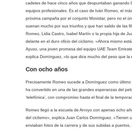
cadetes de hace cinco años que despuntaban ganando Co
equipos profesionales. Es el caso de Iván Romeo, el más
próxima campaña por el conjunto Movistar, pero no el ú
suenan mucho por sus triunfos y que han salido de las f
Romeo, Lidia Castro, Isabel Martín o la propia hija de J
delante en el duro oficio del ciclismo. «Ahora mismo est
Ayuso, una joven promesa del equipo UAE Team Emirates
explica Domínguez, «lo que dice mucho del peso que la e
Con ocho años
Precisamente Romeo sucede a Domínguez como último vall
ha convertido en una de las grandes esperanzas del pelot
‘telefónica’, con compromiso hasta el final de la tempor
Romeo llegó a la escuela de Arroyo con apenas ocho añ
del ciclismo», explica Juan Carlos Domínguez. «Tienen un
enviaban fotos de la carrera y de sus subidas a puerto