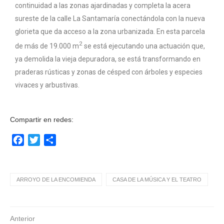
continuidad a las zonas ajardinadas y completa la acera
sureste de la calle La Santamaría conectándola con la nueva
glorieta que da acceso a la zona urbanizada. En esta parcela
2
de más de 19.000 m
se está ejecutando una actuación que,
ya demolida la vieja depuradora, se está transformando en
praderas rústicas y zonas de césped con árboles y especies
vivaces y arbustivas.
Compartir en redes:
Facebook
Twitter
Compartir
ARROYO DE LA ENCOMIENDA
CASA DE LA MÚSICA Y EL TEATRO
Anterior