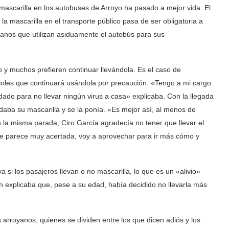
ascarilla en los autobuses de Arroyo ha pasado a mejor vida. El
 la mascarilla en el transporte público pasa de ser obligatoria a
yanos que utilizan asiduamente el autobús para sus
.
 y muchos prefieren continuar llevándola. Es el caso de
oles que continuará usándola por precaución. «Tengo a mi cargo
dado para no llevar ningún virus a casa» explicaba. Con la llegada
aba su mascarilla y se la ponía. «Es mejor así, al menos de
la misma parada, Ciro García agradecía no tener que llevar el
me parece muy acertada, voy a aprovechar para ir más cómo y
 si los pasajeros llevan o no mascarilla, lo que es un «alivio»
n explicaba que, pese a su edad, había decidido no llevarla más
arroyanos, quienes se dividen entre los que dicen adiós y los