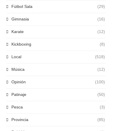
Fútbol Sala
(29)
Gimnasia
(16)
Karate
(12)
Kickboxing
(8)
Local
(518)
Música
(12)
Opinión
(100)
Patinaje
(50)
Pesca
(3)
Provincia
(85)