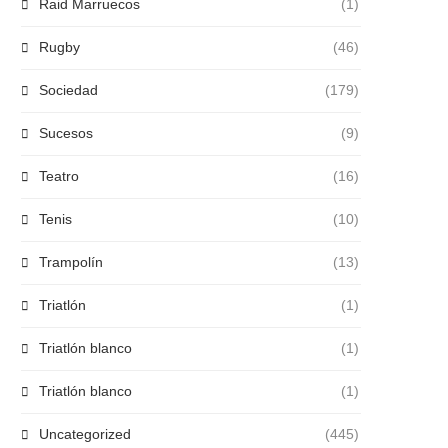
Raid Marruecos
(1)
Rugby
(46)
Sociedad
(179)
Sucesos
(9)
Teatro
(16)
Tenis
(10)
Trampolín
(13)
Triatlón
(1)
Triatlón blanco
(1)
Triatlón blanco
(1)
Uncategorized
(445)