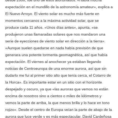
desde 2006, fue uno de esos afortunados. «Había mucha
expectación en el mundillo de la astronomía amateur», explica a
El Nuevo Arroyo. El viento solar es mucho más fuerte en
momentos cercanos a la máxima actividad solar, que se
produce cada 11 años. «Unos días antes», apunta, «se
produjeron unas llamaradas solares que nos mandaron una
serie de eyecciones de viento solar en dirección a la tierra».
«Aunque suelen quedarse en nada había previsión de que
generara una potente tormenta geomagnética, así que había
expectación. El viernes al anochecer ya estaban llegando
noticias de Centroeuropa de una enorme aurora, así que sin
dudarlo me fui al primer sitio alto que tenía cerca, el Cotarro de
la Horca». Es importante estar en un sitio con el horizonte
despejado y oscuro, ya que «las auroras que vemos no están
encima de nosotros sino a cientos o miles de kilómetros y
vemos la parte de arriba, la que menos brilla y lo hace en tono
rojizo». Desde el centro de Europa veían la parte de abajo de la
aurora que luce verde y es más espectacular. David Cardeñosa