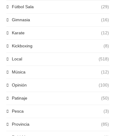
Fútbol Sala
(29)
Gimnasia
(16)
Karate
(12)
Kickboxing
(8)
Local
(518)
Música
(12)
Opinión
(100)
Patinaje
(50)
Pesca
(3)
Provincia
(85)