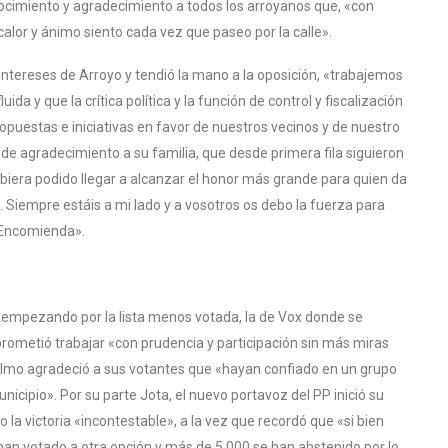
ocimiento y agradecimiento a todos los arroyanos que, «con
alor y ánimo siento cada vez que paseo por la calle».
tereses de Arroyo y tendió la mano a la oposición, «trabajemos
da y que la crítica política y la función de control y fiscalización
puestas e iniciativas en favor de nuestros vecinos y de nuestro
 de agradecimiento a su familia, que desde primera fila siguieron
ubiera podido llegar a alcanzar el honor más grande para quien da
lo. Siempre estáis a mi lado y a vosotros os debo la fuerza para
 Encomienda».
ón, empezando por la lista menos votada, la de Vox donde se
ometió trabajar «con prudencia y participación sin más miras
Olmo agradeció a sus votantes que «hayan confiado en un grupo
icipio». Por su parte Jota, el nuevo portavoz del PP inició su
la victoria «incontestable», a la vez que recordó que «si bien
han votado a otra opción y más de 5.000 se han abstenido por lo