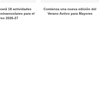
ecerá 18 actividades
Comienza una nueva edición del
extraescolares para el
Verano Activo para Mayores
rso 2026-27