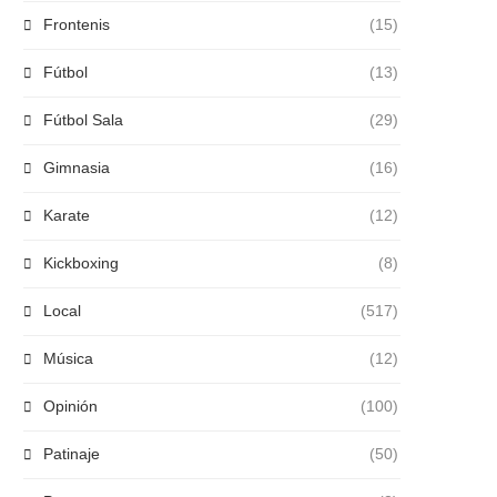
Frontenis
(15)
Fútbol
(13)
Fútbol Sala
(29)
Gimnasia
(16)
Karate
(12)
Kickboxing
(8)
Local
(517)
Música
(12)
Opinión
(100)
Patinaje
(50)