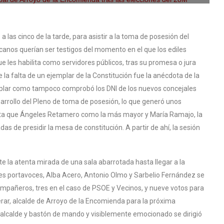
a las cinco de la tarde, para asistir a la toma de posesión del
rcanos querían ser testigos del momento en el que los ediles
ue les habilita como servidores públicos, tras su promesa o jura
 la falta de un ejemplar de la Constitución fue la anécdota de la
jemplar como tampoco comprobó los DNI de los nuevos concejales
sarrollo del Pleno de toma de posesión, lo que generó unos
hasta que Ángeles Retamero como la más mayor y María Ramajo, la
s de presidir la mesa de constitución. A partir de ahí, la sesión
e la atenta mirada de una sala abarrotada hasta llegar a la
es portavoces, Alba Acero, Antonio Olmo y Sarbelio Fernández se
compañeros, tres en el caso de PSOE y Vecinos, y nueve votos para
ar, alcalde de Arroyo de la Encomienda para la próxima
de alcalde y bastón de mando y visiblemente emocionado se dirigió