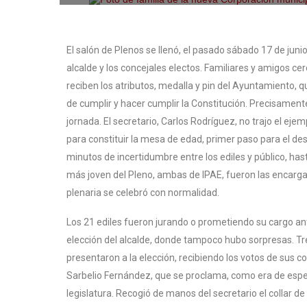
El salón de Plenos se llenó, el pasado sábado 17 de junio 
alcalde y los concejales electos. Familiares y amigos ce
reciben los atributos, medalla y pin del Ayuntamiento, q
de cumplir y hacer cumplir la Constitución. Precisamente
jornada. El secretario, Carlos Rodríguez, no trajo el e
para constituir la mesa de edad, primer paso para el de
minutos de incertidumbre entre los ediles y público, 
más joven del Pleno, ambas de IPAE, fueron las encargada
plenaria se celebró con normalidad.
Los 21 ediles fueron jurando o prometiendo su cargo ant
elección del alcalde, donde tampoco hubo sorpresas. Tr
presentaron a la elección, recibiendo los votos de sus 
Sarbelio Fernández, que se proclama, como era de esper
legislatura. Recogió de manos del secretario el collar 