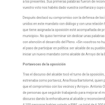
a los presentes. Sus primeras palabras fueron de recon
vuestro voto nos habéis dado vuestra confianza y cuyo c
Después destacó su compromiso con la defensa de los in
unidos en este mandato con diálogo y con una relación flui
que tiene asignada la oposición esté acompañada de pro
municipio». No quiso terminar sin dedicar unas palabras
con atención el desarrollo del Pleno. «Sin vosotros no h
el paso de participar en política: ser alcalde de su pueb
iniciar un nuevo mandato como alcalde de Arroyo de la
Portavoces de la oposición
Tras el discurso del alcalde tocó el turno de la oposici
estrenaba como portavoz, Ana Rosa Bartolomé, quien pr
que el compromiso con los vecinos y Arroyo». Antonio 
de personas que seguirán trabajando para mejorar el mun
discurso dando la enhorabuena al alcalde y reconociendo 
4.100 personas habían votado a IPAE, un total de 6.300 