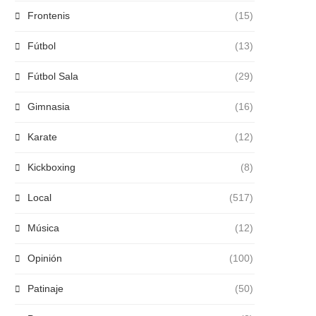
Frontenis
(15)
Fútbol
(13)
Fútbol Sala
(29)
Gimnasia
(16)
Karate
(12)
Kickboxing
(8)
Local
(517)
Música
(12)
Opinión
(100)
Patinaje
(50)