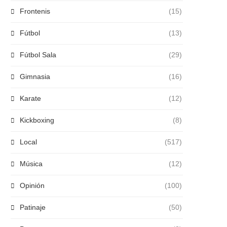
Frontenis
(15)
Fútbol
(13)
Fútbol Sala
(29)
Gimnasia
(16)
Karate
(12)
Kickboxing
(8)
Local
(517)
Música
(12)
Opinión
(100)
Patinaje
(50)