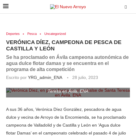
Deportes
Pesca
Uncategorized
VERÓNICA DÍEZ, CAMPEONA DE PESCA DE
CASTILLA Y LEÓN
Se ha proclamado en Ávila campeona autonómica de
agua dulce flotar damas y se encuentra en el
programa de alta competición
Escrito por
YRG_admin_ENA
28 julio, 2023
Verónica Díez, en plena faena en el embalse de Santa
Teresa en Ávila. ENA
A sus 36 años, Verónica Díez González, pescadora de agua
dulce y vecina de Arroyo de la Encomienda, se ha proclamado
campeona de Valladolid y de Castilla y León en ‘Agua dulce
flotar Damas’ en el campeonato celebrado el pasado 4 de julio