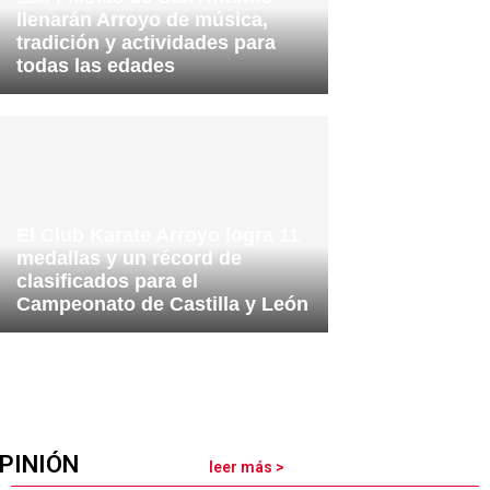
llenarán Arroyo de música,
tradición y actividades para
todas las edades
El Club Karate Arroyo logra 11
medallas y un récord de
clasificados para el
Campeonato de Castilla y León
PINIÓN
leer más >