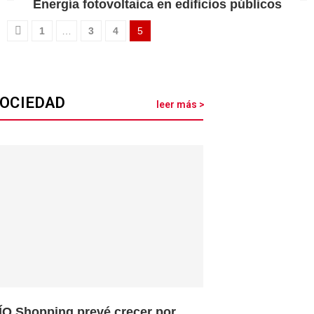
Energía fotovoltaica en edificios públicos
1
…
3
4
5
OCIEDAD
leer más >
ÍO Shopping prevé crecer por