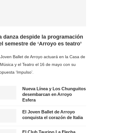
a danza despide la programación
el semestre de ‘Arroyo es teatro’
 Joven Ballet de Arroyo actuará en la Casa de
 Música y el Teatro el 16 de mayo con su
opuesta ‘Impulso’.
Nueva Línea y Los Chunguitos
desembarcan en Arroyo
Esfera
El Joven Ballet de Arroyo
conquista el corazón de Italia
El Club Taurino La Flecha