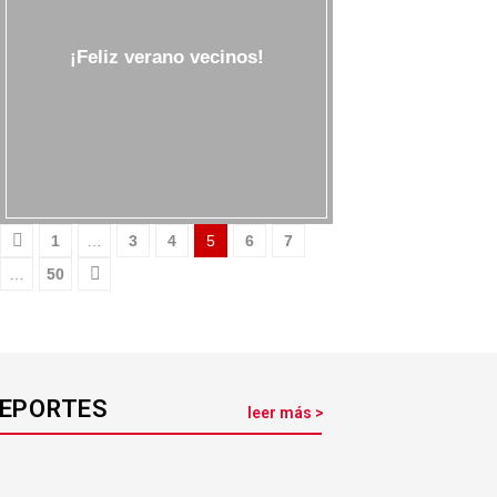
¡Feliz verano vecinos!
1
…
3
4
5
6
7
…
50
EPORTES
leer más >