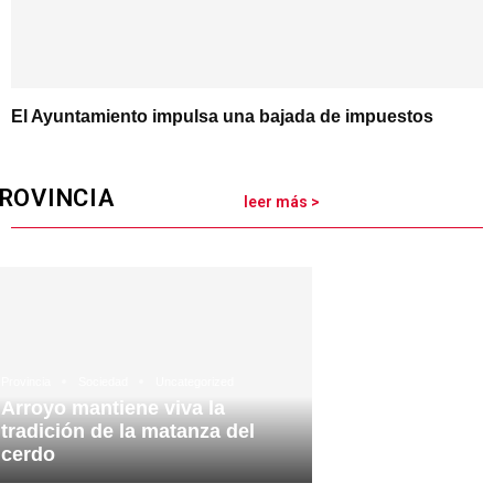
El Ayuntamiento impulsa una bajada de impuestos
ROVINCIA
leer más >
Provincia
Sociedad
Uncategorized
Arroyo mantiene viva la
tradición de la matanza del
cerdo